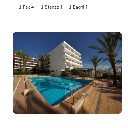
Pax
4
Stanze
1
Bagni
1