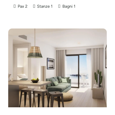
Pax
2
Stanze
1
Bagni
1