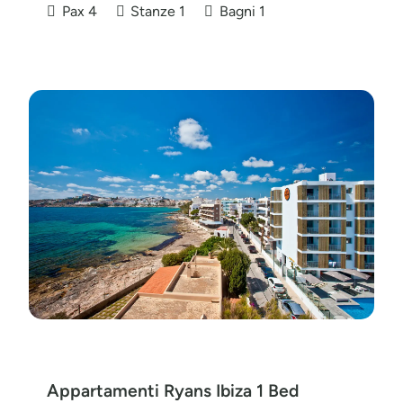
Pax
4
Stanze
1
Bagni
1
Appartamenti Ryans Ibiza 1 Bed