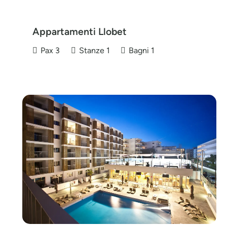
Appartamenti Llobet
Pax
3
Stanze
1
Bagni
1