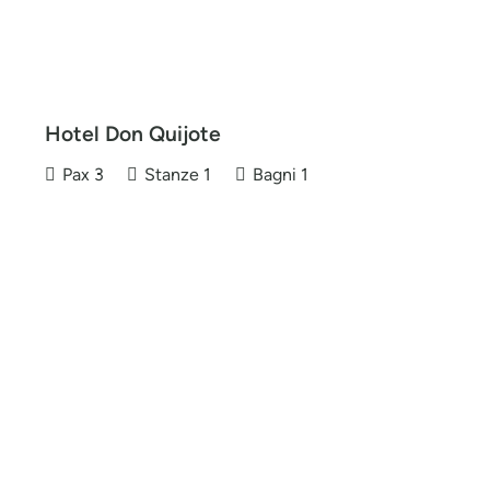
Hotel Don Quijote
Pax
3
Stanze
1
Bagni
1