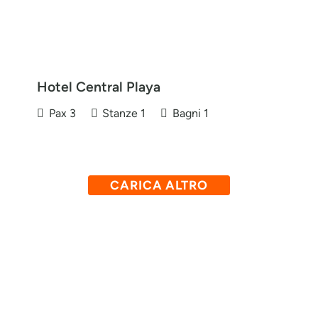
Hotel Central Playa
Pax
3
Stanze
1
Bagni
1
CARICA ALTRO