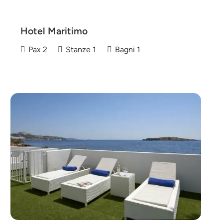
Hotel Maritimo
Pax
2
Stanze
1
Bagni
1