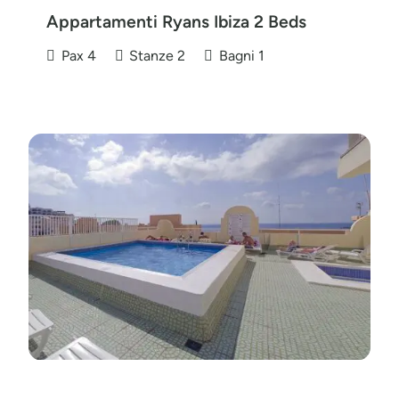
Appartamenti Ryans Ibiza 2 Beds
Pax
4
Stanze
2
Bagni
1