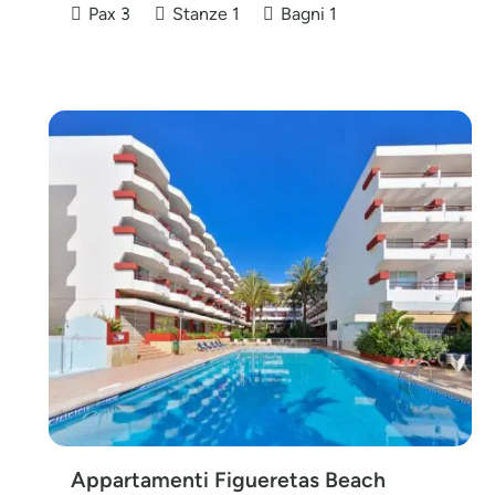
Pax
3
Stanze
1
Bagni
1
Appartamenti Figueretas Beach