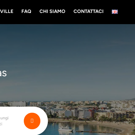
VILLE
FAQ
CHI SIAMO
CONTATTACI
as
iungi
ti