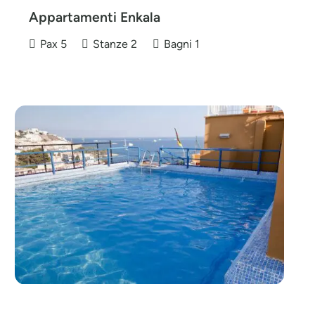
Appartamenti Enkala
Pax
5
Stanze
2
Bagni
1