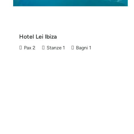
Hotel Lei Ibiza
Pax
2
Stanze
1
Bagni
1