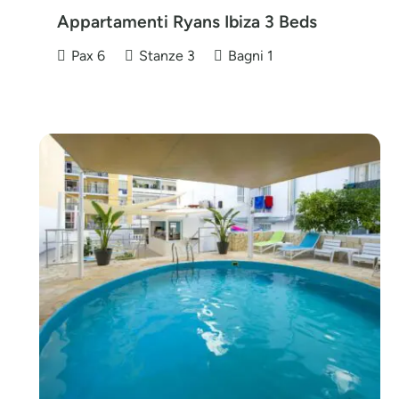
Appartamenti Ryans Ibiza 3 Beds
Pax
6
Stanze
3
Bagni
1