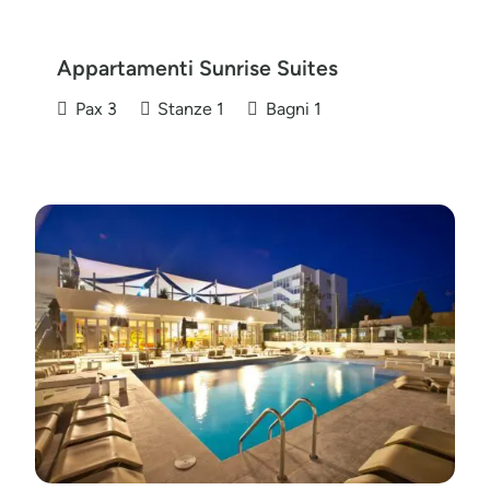
Appartamenti Sunrise Suites
Pax
3
Stanze
1
Bagni
1