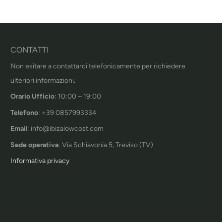
CONTATTI
Non esitare a contattarci telefonicamente per richiedere
ulteriori informazioni.
Orario Ufficio
: 10:00 – 19:00
Telefono
: +39 0857993334
Email
: info@ibizalowcost.com
Sede operativa
: Via Schiavonia 5, Treviso (TV)
Informativa privacy