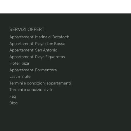
SERVIZI OFFERTI
Appartamenti Marina di Botafoch
Appartamenti Playa d’en Bossa
Appartamenti San Antonio
Appartamenti Playa Figueretas
Hotel Ibiza
Appartamenti Formentera
Last minute
Termini e condizioni appartamenti
Termini e condizioni ville
Faq
Blog