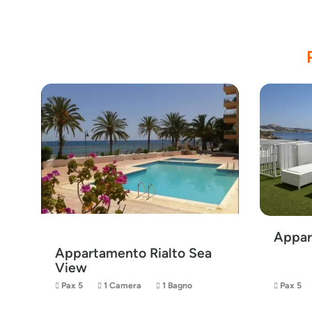
Appar
Appartamento Rialto Sea
View
Pax 5
1 Camera
1 Bagno
Pax 5