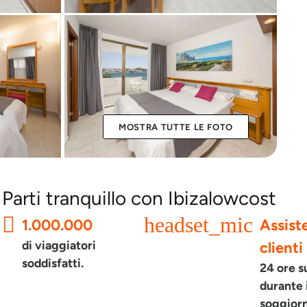
MOSTRA TUTTE LE FOTO
Parti tranquillo con Ibizalowcost
headset_mic
1.000.000
Assist
di viaggiatori
clienti
soddisfatti.
24 ore s
durante 
soggior