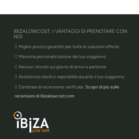
IBIZALOWCOST: I VANTAGGI DI PRENOTARE CON
NOI
Miglior prezzo garantito per tutte le soluzioni offerte
Massima personalizzazione del tuo soggiorno
Nessun vincolo sul giorno di arrivo e partenza
Assistenza clienti e reperibilità durante il tuo soggiorno
Centinaia di recensione verificate.
Scopri di più sulle
recensioni di Ibizalowcost.com