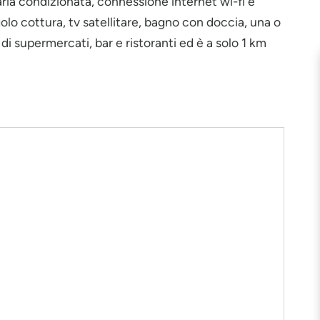
aria condizionata, connessione internet wi-fi e
olo cottura, tv satellitare, bagno con doccia, una o
i supermercati, bar e ristoranti ed è a solo 1 km