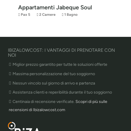
Appartamenti Jabeque Soul
Pax 5
2 Camere
1 Bagno
IBIZALOWCOST: I VANTAGGI DI PRENOTARE CON
NOI
Miglior prezzo garantito per tutte le soluzioni offerte
Massima personalizzazione del tuo soggiorno
Nessun vincolo sul giorno di arrivo e partenza
Assistenza clienti e reperibilità durante il tuo soggiorno
Centinaia di recensione verificate.
Scopri di più sulle
recensioni di Ibizalowcost.com