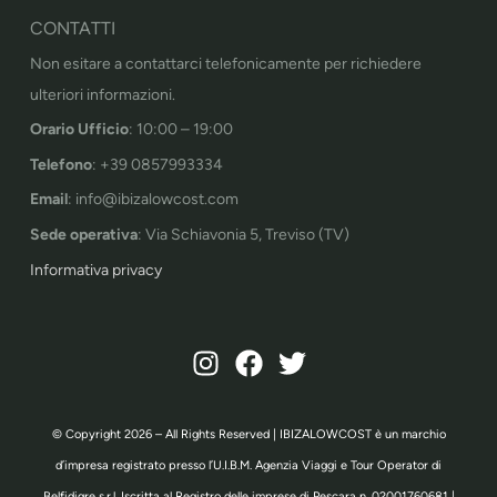
CONTATTI
Non esitare a contattarci telefonicamente per richiedere
ulteriori informazioni.
Orario Ufficio
: 10:00 – 19:00
Telefono
: +39 0857993334
Email
: info@ibizalowcost.com
Sede operativa
: Via Schiavonia 5, Treviso (TV)
Informativa privacy
© Copyright 2026 – All Rights Reserved | IBIZALOWCOST è un marchio
d’impresa registrato presso l’U.I.B.M. Agenzia Viaggi e Tour Operator di
Belfidigre s.r.l. Iscritta al Registro delle imprese di Pescara n. 02001760681 |