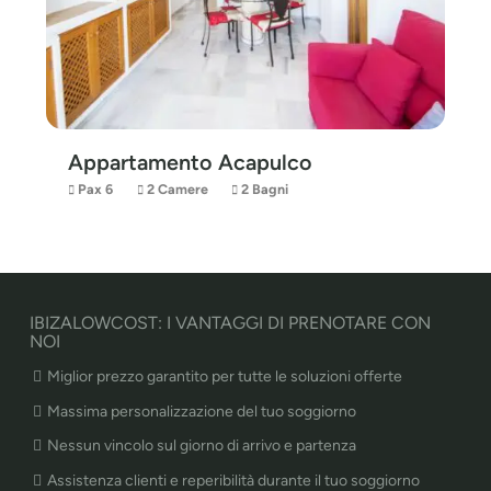
Appartamento Acapulco
Pax 6
2 Camere
2 Bagni
IBIZALOWCOST: I VANTAGGI DI PRENOTARE CON
NOI
Miglior prezzo garantito per tutte le soluzioni offerte
Massima personalizzazione del tuo soggiorno
Nessun vincolo sul giorno di arrivo e partenza
Assistenza clienti e reperibilità durante il tuo soggiorno