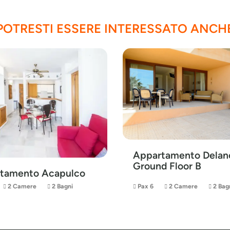
POTRESTI ESSERE INTERESSATO ANCH
Appartamento Delan
Ground Floor B
tamento Acapulco
2 Camere
2 Bagni
Pax 6
2 Camere
2 Bag