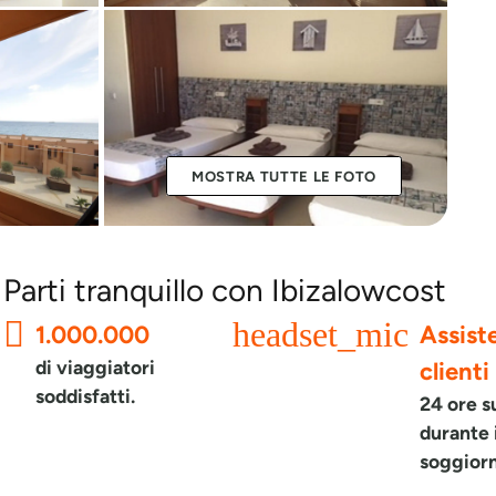
MOSTRA TUTTE LE FOTO
Parti tranquillo con Ibizalowcost
headset_mic
1.000.000
Assist
di viaggiatori
clienti
soddisfatti.
24 ore s
durante 
soggior