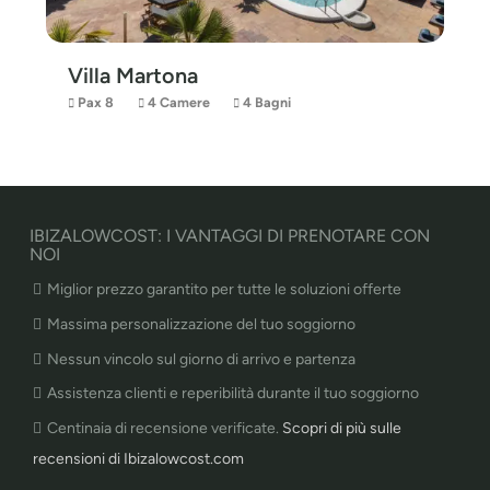
Villa Martona
Pax 8
4 Camere
4 Bagni
IBIZALOWCOST: I VANTAGGI DI PRENOTARE CON
NOI
Miglior prezzo garantito per tutte le soluzioni offerte
Massima personalizzazione del tuo soggiorno
Nessun vincolo sul giorno di arrivo e partenza
Assistenza clienti e reperibilità durante il tuo soggiorno
Centinaia di recensione verificate.
Scopri di più sulle
recensioni di Ibizalowcost.com