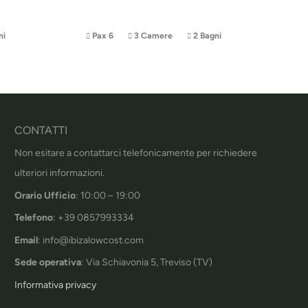
ni
Pax 6
3 Camere
2 Bagni
CONTATTI
Non esitare a contattarci telefonicamente per richiedere
ulteriori informazioni.
Orario Ufficio
: 10:00 – 19:00
Telefono
: +39 0857993334
Email
: info@ibizalowcost.com
Sede operativa
: Via Schiavonia 5, Treviso (TV)
Informativa privacy