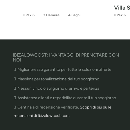
Villa 
Pax 6
3 Camere
4 Bagni
Pax 6
IBIZALOWCOST: I VANTAGGI DI PRENOTARE CON
NOI
Miglior prezzo garantito per tutte le soluzioni offerte
Massima personalizzazione del tuo soggiorno
Nessun vincolo sul giorno di arrivo e partenza
Assistenza clienti e reperibilità durante il tuo soggiorno
Centinaia di recensione verificate.
Scopri di più sulle
recensioni di Ibizalowcost.com