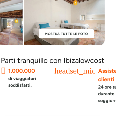
MOSTRA TUTTE LE FOTO
Parti tranquillo con Ibizalowcost
headset_mic
1.000.000
Assist
di viaggiatori
clienti
soddisfatti.
24 ore s
durante 
soggior