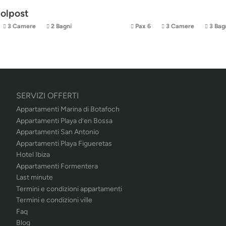
Solpost
3 Camere
2 Bagni
Pax 6
3 Camere
3 Bag
SERVIZI OFFERTI
Appartamenti Marina di Botafoch
Appartamenti Playa d’en Bossa
Appartamenti San Antonio
Appartamenti Playa Figueretas
Hotel Ibiza
Appartamenti Formentera
Last minute
Termini e condizioni appartamenti
Termini e condizioni ville
Faq
Blog