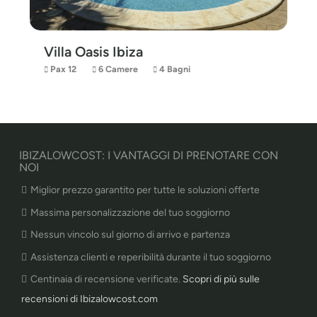
Villa Oasis Ibiza
Pax 12
6 Camere
4 Bagni
IBIZALOWCOST: I VANTAGGI DI PRENOTARE CON
NOI
Miglior prezzo garantito per tutte le soluzioni offerte
Massima personalizzazione del tuo soggiorno
Nessun vincolo sul giorno di arrivo e partenza
Assistenza clienti e reperibilità durante il tuo soggiorno
Centinaia di recensione verificate.
Scopri di più sulle
recensioni di Ibizalowcost.com