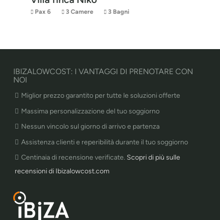
Pax 6
3 Camere
3 Bagni
IBIZALOWCOST: I VANTAGGI DI PRENOTARE CON
NOI
Miglior prezzo garantito per tutte le soluzioni offerte
Massima personalizzazione del tuo soggiorno
Nessun vincolo sul giorno di arrivo e partenza
Assistenza clienti e reperibilità durante il tuo soggiorno
Centinaia di recensione verificate.
Scopri di più sulle
recensioni di Ibizalowcost.com