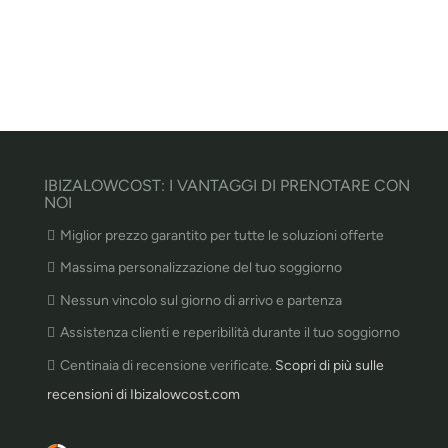
IBIZALOWCOST: I VANTAGGI DI PRENOTARE CON
NOI
Miglior prezzo garantito per tutte le soluzioni offerte
Massima personalizzazione del tuo soggiorno
Nessun vincolo sul giorno di arrivo e partenza
Assistenza clienti e reperibilità durante il tuo soggiorno
Centinaia di recensione verificate.
Scopri di più sulle
recensioni di Ibizalowcost.com