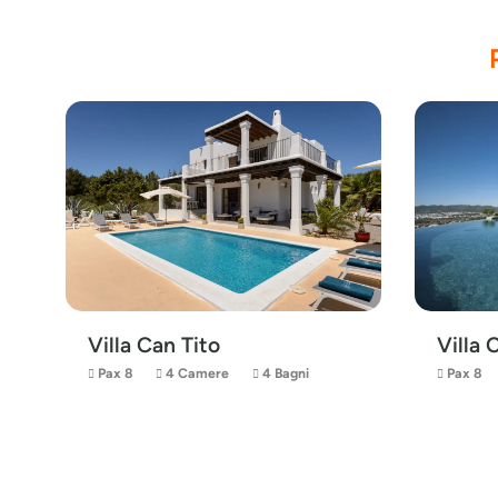
Villa Can Tito
Villa
Pax 8
4 Camere
4 Bagni
Pax 8