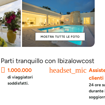
MOSTRA TUTTE LE FOTO
Parti tranquillo con Ibizalowcost
headset_mic
1.000.000
Assist
di viaggiatori
clienti
soddisfatti.
24 ore s
durante 
soggior