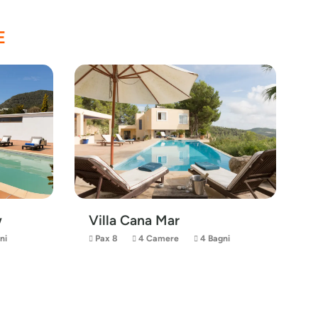
E
w
Villa Cana Mar
ni
Pax 8
4 Camere
4 Bagni