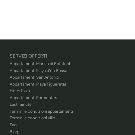
SERVIZI OFFERTI
Appartamenti Marina di Botafoch
Appartamenti Playa d’en Bossa
Appartamenti San Antonio
Appartamenti Playa Figueretas
Hotel Ibiza
Appartamenti Formentera
Last minute
Termini e condizioni appartamenti
Termini e condizioni ville
Faq
Blog