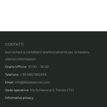
CONTATTI
Non esitare a contattarci telefonicamente per richiedere
ulteriori informazioni.
Orario Ufficio
: 10:00 – 19:00
Telefono
: +39 0857993334
Email
: info@ibizalowcost.com
Sede operativa
: Via Schiavonia 5, Treviso (TV)
Informativa privacy