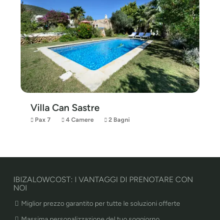
Villa Can Sastre
Pax 7
4 Camere
2 Bagni
IBIZALOWCOST: I VANTAGGI DI PRENOTARE CON
NOI
Miglior prezzo garantito per tutte le soluzioni offerte
Massima personalizzazione del tuo soggiorno