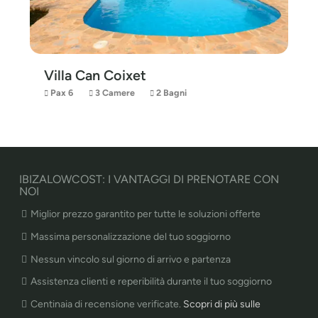
Villa Can Coixet
Pax 6
3 Camere
2 Bagni
IBIZALOWCOST: I VANTAGGI DI PRENOTARE CON
NOI
Miglior prezzo garantito per tutte le soluzioni offerte
Massima personalizzazione del tuo soggiorno
Nessun vincolo sul giorno di arrivo e partenza
Assistenza clienti e reperibilità durante il tuo soggiorno
Centinaia di recensione verificate.
Scopri di più sulle