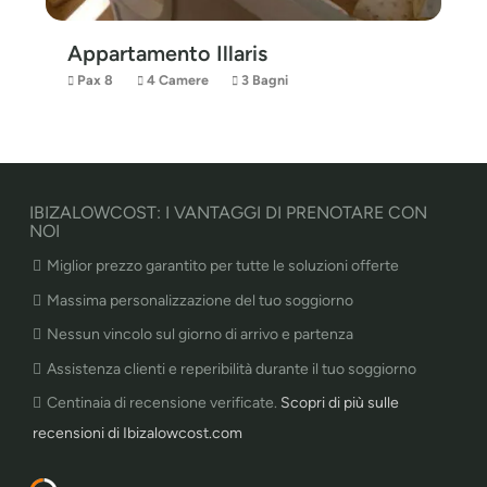
Appartamento Illaris
Pax 8
4 Camere
3 Bagni
IBIZALOWCOST: I VANTAGGI DI PRENOTARE CON
NOI
Miglior prezzo garantito per tutte le soluzioni offerte
Massima personalizzazione del tuo soggiorno
Nessun vincolo sul giorno di arrivo e partenza
Assistenza clienti e reperibilità durante il tuo soggiorno
Centinaia di recensione verificate.
Scopri di più sulle
recensioni di Ibizalowcost.com