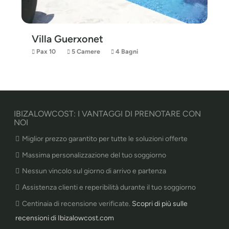
Villa Guerxonet
Pax 10
5 Camere
4 Bagni
IBIZALOWCOST: I VANTAGGI DI PRENOTARE CON
NOI
Miglior prezzo garantito per tutte le soluzioni offerte
Massima personalizzazione del tuo soggiorno
Nessun vincolo sul giorno di arrivo e partenza
Assistenza clienti e reperibilità durante il tuo soggiorno
Centinaia di recensione verificate.
Scopri di più sulle
recensioni di Ibizalowcost.com