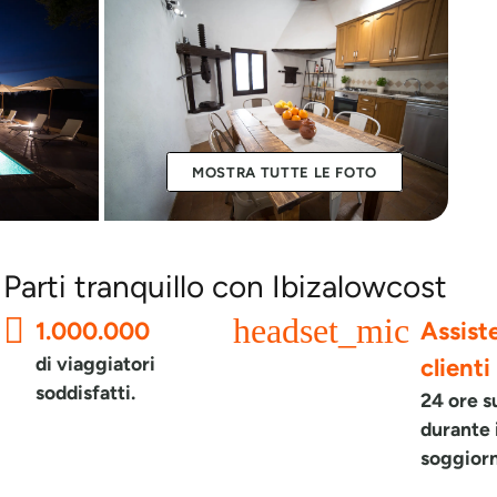
MOSTRA TUTTE LE FOTO
Parti tranquillo con Ibizalowcost
headset_mic
1.000.000
Assist
di viaggiatori
clienti
soddisfatti.
24 ore s
durante 
soggior