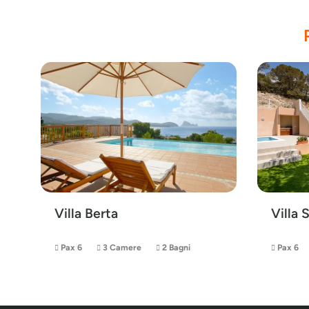
Villa 
Villa Berta
Pax 6
3 Camere
2 Bagni
Pax 6