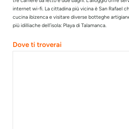
tre camere da letto e due bagni. L’alloggio offre ser
internet wi-fi. La cittadina più vicina è San Rafael 
cucina ibizenca e visitare diverse botteghe artigian
più idilliache dell’isola: Playa di Talamanca.
Dove ti troverai