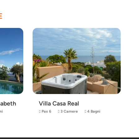
E
isabeth
Villa Casa Real
ni
Pax 6
3 Camere
4 Bagni