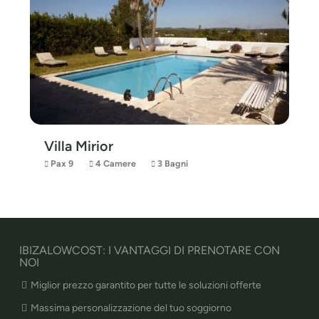
Villa Mirior
Pax 9
4 Camere
3 Bagni
IBIZALOWCOST: I VANTAGGI DI PRENOTARE CON
NOI
Miglior prezzo garantito per tutte le soluzioni offerte
Massima personalizzazione del tuo soggiorno