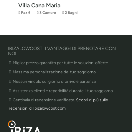
Villa Cana Maria
Pax 6
3 Camere
2 Bagni
IBIZALOWCOST: I VANTAGGI DI PRENOTARE CON
NOI
Miglior prezzo garantito per tutte le soluzioni offerte
Massima personalizzazione del tuo soggiorno
Nessun vincolo sul giorno di arrivo e partenza
Assistenza clienti e reperibilità durante il tuo soggiorno
Centinaia di recensione verificate.
Scopri di più sulle
recensioni di Ibizalowcost.com